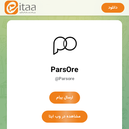
دانلود
ParsOre
@Parsore
ارسال پیام
مشاهده در وب ایتا